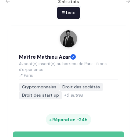
3
résultats
☰ Liste
Maître Mathieu Azar
✓
Avocat(e) inscrit(e) au barreau de Paris · 5 ans
d'experience.
📍 Paris
Cryptomonnaies
Droit des sociétés
Droit des start up
+5 autres
Répond en ~24h