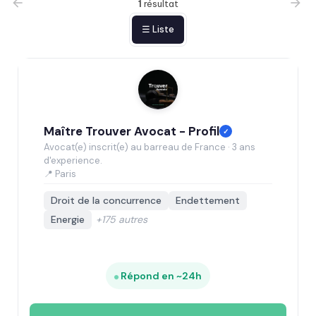
1
résultat
☰ Liste
Maître Trouver Avocat - Profil
✓
Avocat(e) inscrit(e) au barreau de France · 3 ans
d'experience.
📍 Paris
Droit de la concurrence
Endettement
Energie
+175 autres
Répond en ~24h