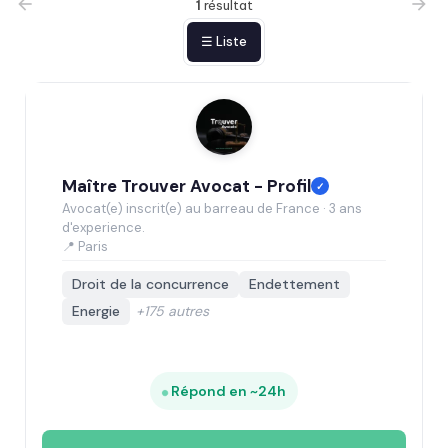
1
résultat
☰ Liste
Maître Trouver Avocat - Profil
✓
Avocat(e) inscrit(e) au barreau de France · 3 ans
d'experience.
📍 Paris
Droit de la concurrence
Endettement
Energie
+175 autres
Répond en ~24h