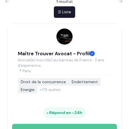
1
résultat
☰ Liste
Maître Trouver Avocat - Profil
✓
Avocat(e) inscrit(e) au barreau de France · 3 ans
d'experience.
📍 Paris
Droit de la concurrence
Endettement
Energie
+175 autres
Répond en ~24h