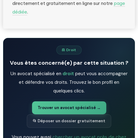
directement et gratuitement en ligne sur notre
page
dédiée
.
⚖️ Droit
Vous êtes concerné(e) par cette situation ?
Un avocat spécialisé en
droit
peut vous accompagner
et défendre vos droits. Trouvez le bon profil en
quelques clics.
Trouver un avocat spécialisé →
📂 Déposer un dossier gratuitement
Vous pouvez aussi
chercher un avocat près de chez