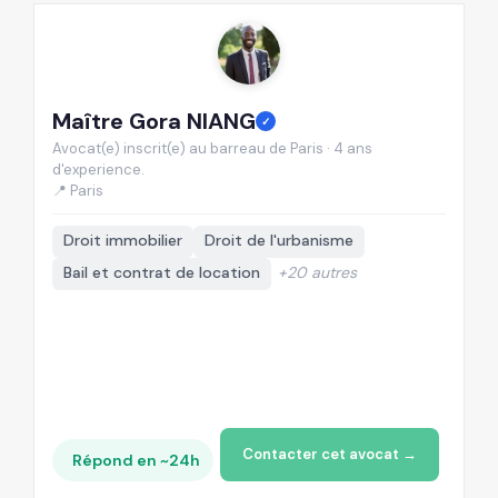
Maître Gora NIANG
M
✓
Avocat(e) inscrit(e) au barreau de Paris · 4 ans
Av
d'experience.
d'
📍 Paris
📍
Droit immobilier
Droit de l'urbanisme
Bail et contrat de location
+20 autres
Contacter cet avocat →
Répond en ~24h