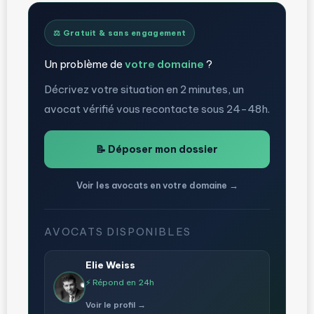
⚖️ Gratuit & sans engagement
Un problème de
votre domaine
?
Décrivez votre situation en 2 minutes, un
avocat vérifié vous recontacte sous 24-48h.
📝 Déposer mon dossier
Voir les avocats en votre domaine →
AVOCATS DISPONIBLES
Elie Weiss
⚡ Répond en 24h
Voir le profil →