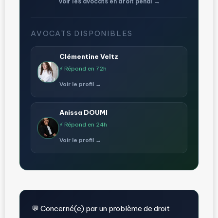
Voir les avocats en droit pénal →
AVOCATS DISPONIBLES
Clémentine Veltz
⚡ Répond en 72h
Voir le profil →
Anissa DOUMI
⚡ Répond en 24h
Voir le profil →
💬 Concerné(e) par un problème de droit