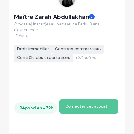
Maître Zarah Abdullakhan
M
✓
Avocat(e) inscrit(e) au barreau de Paris · 3 ans
Av
d'experience.
d'
📍 Paris
📍
Droit immobilier
Contrats commerciaux
Contrôle des exportations
+22 autres
Contacter cet avocat →
Répond en ~72h