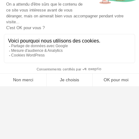
⚖️ Trouver un avocat en droit pénal
Poursuivre la lecture
25
SEP
2025