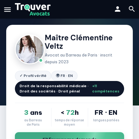
Maître Clémentine
Veltz
Avocat au Barreau de Paris · inscrit
depuis 2023
✓ Profil vérifié
🌍 FR · EN
Droit de la responsabilité médicale ·
+11
Droit des sociétés · Droit pénal
compétences
3
ans
<
72
h
FR · EN
au Barreau
temps de réponse
langues parlées
de Paris
moyen