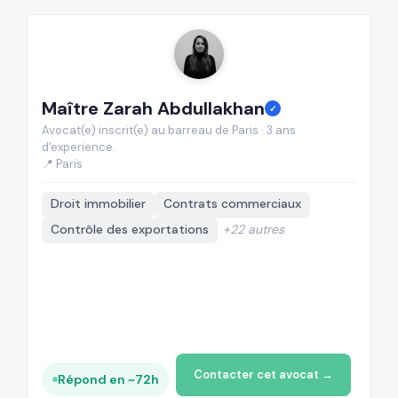
Maître Zarah Abdullakhan
M
✓
Avocat(e) inscrit(e) au barreau de Paris · 3 ans
Av
d'experience.
d'
📍 Paris

Droit immobilier
Contrats commerciaux
Contrôle des exportations
+22 autres
+
Contacter cet avocat →
Répond en ~72h