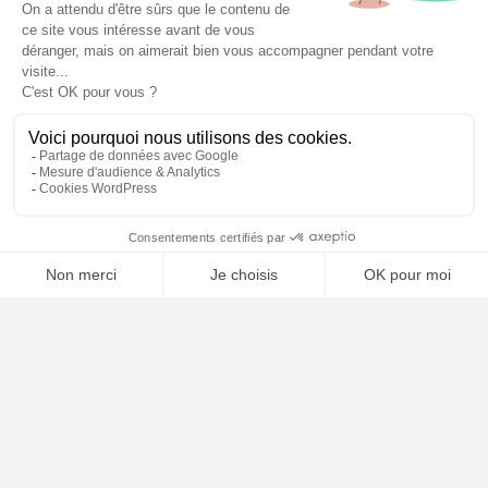
📝 Déposer mon dossier gratuitement
Poursuivre la lecture
20
NOV
2025