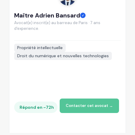
Maître Adrien Bansard
M
✓
Avocat(e) inscrit(e) au barreau de Paris · 7 ans
Av
d'experience.
d'
📍
Propriété intellectuelle
Droit du numérique et nouvelles technologies
Contacter cet avocat →
Répond en ~72h