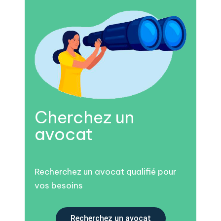
Cherchez un
avocat
Recherchez un avocat qualifié pour
vos besoins
Recherchez un avocat