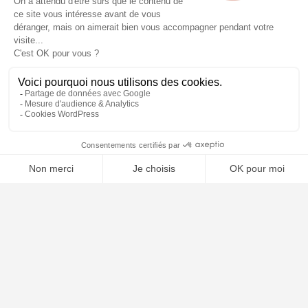
⚖️ Trouver un avocat en droit routier et permis de
conduire
Poursuivre la lecture
27
DÉC
2025