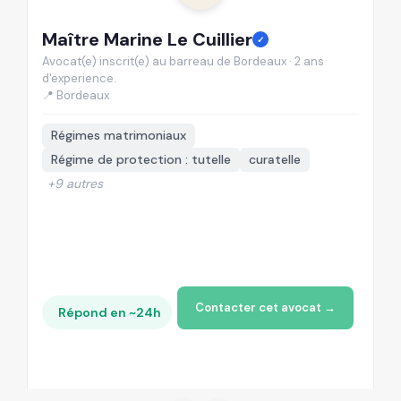
Maître Marine Le Cuillier
M
✓
Avocat(e) inscrit(e) au barreau de Bordeaux · 2 ans
Av
d'experience.
d'
📍 Bordeaux
📍
Régimes matrimoniaux
Régime de protection : tutelle
curatelle
+9 autres
Contacter cet avocat →
Répond en ~24h