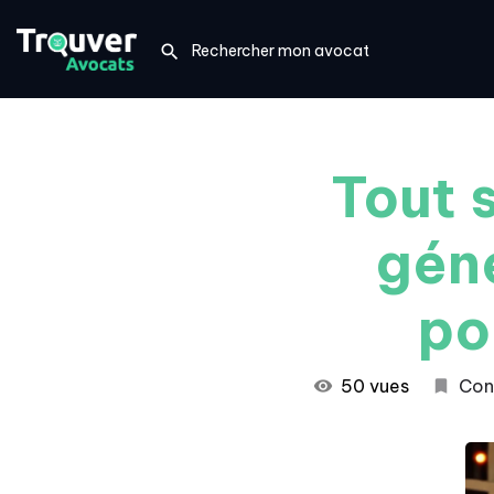
Tout 
gén
po
50 vues
Cons