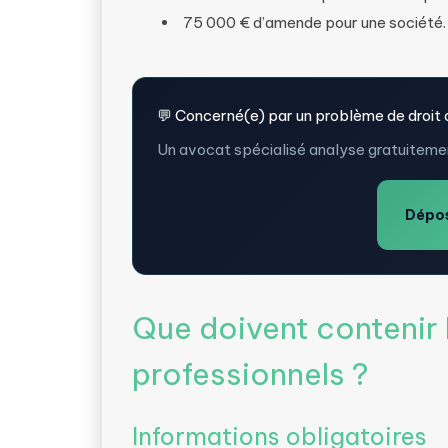
75 000 € d’amende pour une société.
💬 Concerné(e) par un problème de droit
Un avocat spécialisé analyse gratuitemen
Dépos
Que doivent contenir 
professionnels ?
Informations obligatoires