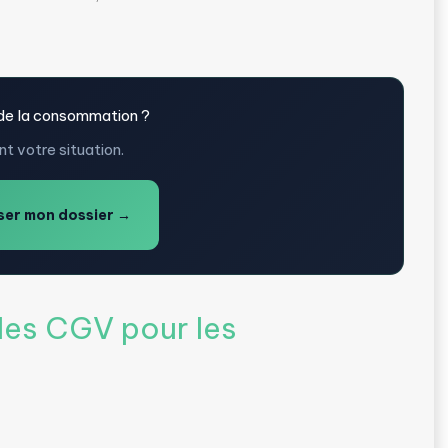
 de la consommation ?
t votre situation.
er mon dossier →
les CGV pour les