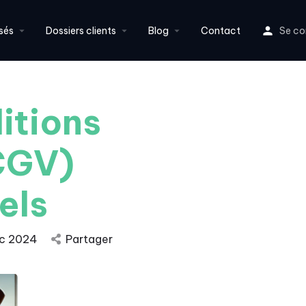
sés
Dossiers clients
Blog
Contact
Se co
itions
CGV)
els
c 2024
Partager