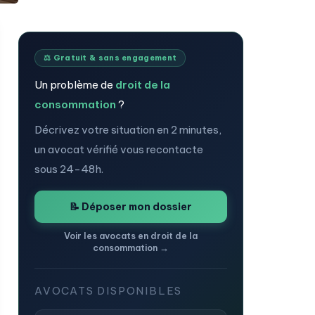
⚖️ Gratuit & sans engagement
Un problème de
droit de la
consommation
?
Décrivez votre situation en 2 minutes,
un avocat vérifié vous recontacte
sous 24-48h.
📝 Déposer mon dossier
Voir les avocats en droit de la
consommation →
AVOCATS DISPONIBLES