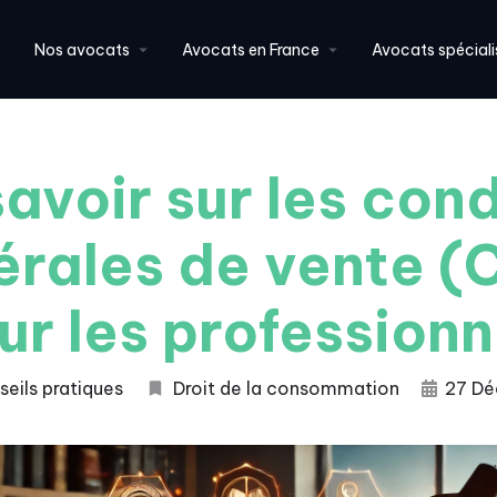
Nos avocats
Avocats en France
Avocats spéciali
savoir sur les cond
érales de vente (
ur les professionn
eils pratiques
Droit de la consommation
27 Dé