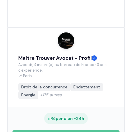
Maître Trouver Avocat - Profil
✓
Avocat(e) inscrit(e) au barreau de France · 3 ans
d'experience.
📍 Paris
Droit de la concurrence
Endettement
Energie
+175 autres
Répond en ~24h