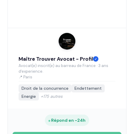
Maître Trouver Avocat - Profil
✓
Avocat(e) inscrit(e) au barreau de France · 3 ans
d'experience.
📍 Paris
Droit de la concurrence
Endettement
Energie
+175 autres
Répond en ~24h