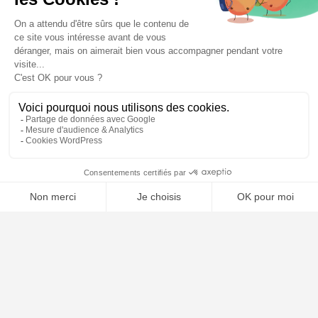
🤖
À PROPOS