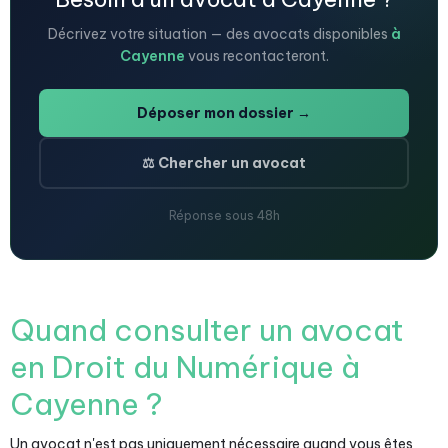
Décrivez votre situation — des avocats disponibles
à
Cayenne
vous recontacteront.
Déposer mon dossier →
⚖️ Chercher un avocat
Réponse sous 48h
Quand consulter un avocat
en Droit du Numérique à
Cayenne ?
Un avocat n'est pas uniquement nécessaire quand vous êtes