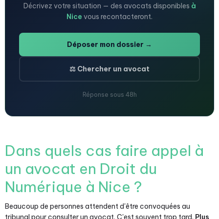
Décrivez votre situation — des avocats disponibles
à
Nice
vous recontacteront.
Déposer mon dossier →
⚖️ Chercher un avocat
Réponse sous 48h
Dans quels cas faire appel à
un avocat en Droit du
Numérique à Nice ?
Beaucoup de personnes attendent d'être convoquées au
tribunal pour consulter un avocat. C'est souvent trop tard.
Plus