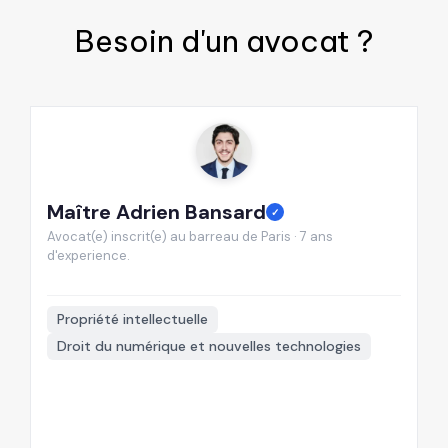
Besoin d'un
avocat
?
Maître Adrien Bansard
M
✓
Avocat(e) inscrit(e) au barreau de Paris · 7 ans
Av
d'experience.
d'
📍
Propriété intellectuelle
Droit du numérique et nouvelles technologies