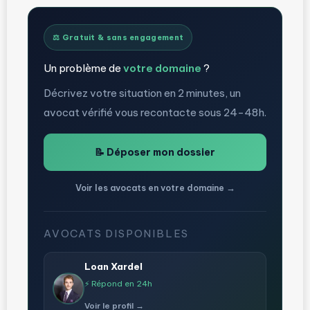
⚖️ Gratuit & sans engagement
Un problème de
votre domaine
?
Décrivez votre situation en 2 minutes, un
avocat vérifié vous recontacte sous 24-48h.
📝 Déposer mon dossier
Voir les avocats en votre domaine →
AVOCATS DISPONIBLES
Loan Xardel
⚡ Répond en 24h
Voir le profil →