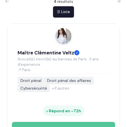
4
résultats
☰ Liste
Maître Clémentine Veltz
✓
Avocat(e) inscrit(e) au barreau de Paris · 3 ans
d'experience.
📍 Paris
Droit pénal
Droit pénal des affaires
Cybersécurité
+11 autres
Répond en ~72h