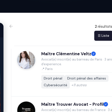
2
résultat
☰ Liste
Maître Clémentine Veltz
✓
Avocat(e) inscrit(e) au barreau de Paris · 3 an
d'experience.
📍 Paris
Droit pénal
Droit pénal des affaires
Cybersécurité
+11 autres
Maître Trouver Avocat - Profil
✓
Avocat(e) inscrit(e) au barreau de France · 3 