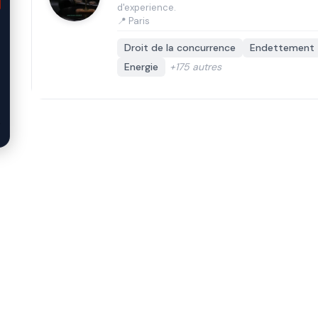
d'experience.
📍 Paris
Droit de la concurrence
Endettement
Energie
+175 autres