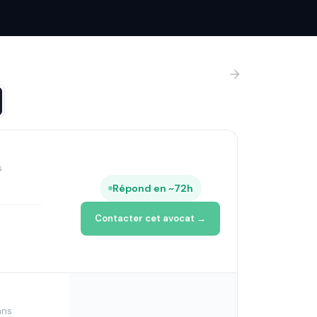
s
s
Répond en ~72h
Contacter cet avocat →
ans