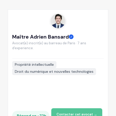
Maître Adrien Bansard
M
✓
Avocat(e) inscrit(e) au barreau de Paris · 7 ans
Av
d'experience.
d'
📍
Propriété intellectuelle
Droit du numérique et nouvelles technologies
Contacter cet avocat →
Répond en ~72h