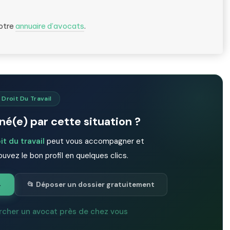
notre
annuaire d’avocats
.
 Droit Du Travail
é(e) par cette situation ?
it du travail
peut vous accompagner et
ouvez le bon profil en quelques clics.
→
📂 Déposer un dossier gratuitement
rcher un avocat près de chez vous