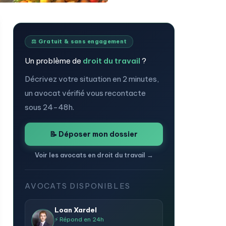
⚖️ Gratuit & sans engagement
Un problème de
droit du travail
?
Décrivez votre situation en 2 minutes,
un avocat vérifié vous recontacte
sous 24-48h.
📝 Déposer mon dossier
Voir les avocats en droit du travail →
AVOCATS DISPONIBLES
Loan Xardel
⚡ Répond en 24h