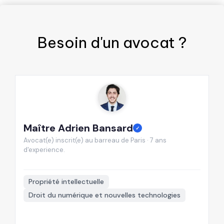
Besoin d'un
avocat
?
Maître Adrien Bansard
M
✓
Avocat(e) inscrit(e) au barreau de Paris · 7 ans
Av
d'experience.
d'
📍
Propriété intellectuelle
Droit du numérique et nouvelles technologies