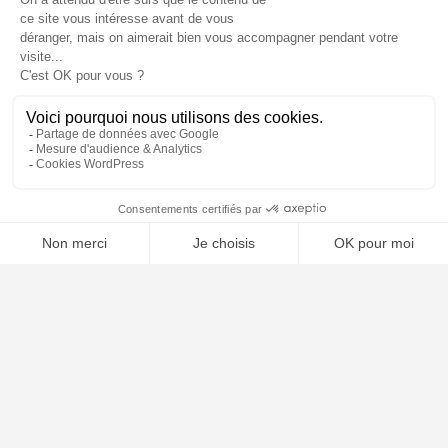
⚖️ Trouver un avocat en droit du travail
Poursuivre la lecture
21
AVR
2026