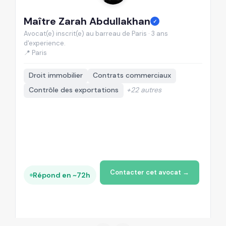
Maître Zarah Abdullakhan
M
✓
Avocat(e) inscrit(e) au barreau de Paris · 3 ans
Av
d'experience.
d'
📍 Paris

Droit immobilier
Contrats commerciaux
Contrôle des exportations
+22 autres
+
Contacter cet avocat →
Répond en ~72h