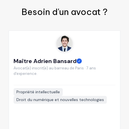
Besoin d'un
avocat
?
Maître Adrien Bansard
M
✓
Avocat(e) inscrit(e) au barreau de Paris · 7 ans
Av
d'experience.
d'
📍
Propriété intellectuelle
Droit du numérique et nouvelles technologies