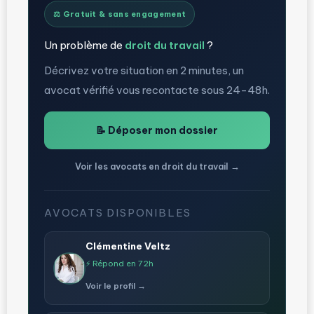
⚖️ Gratuit & sans engagement
Un problème de
droit du travail
?
Décrivez votre situation en 2 minutes, un
avocat vérifié vous recontacte sous 24-48h.
📝 Déposer mon dossier
Voir les avocats en droit du travail →
AVOCATS DISPONIBLES
Clémentine Veltz
⚡ Répond en 72h
Voir le profil →