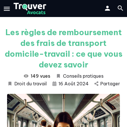
Les règles de remboursement
des frais de transport
domicile-travail : ce que vous
devez savoir
149 vues
Conseils pratiques
Droit du travail
16 Août 2024
Partager