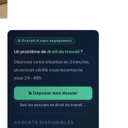
⚖️ Gratuit & sans engagement
Un problème de
droit du travail
?
Décrivez votre situation en 2 minutes,
un avocat vérifié vous recontacte
sous 24-48h.
📝 Déposer mon dossier
Voir les avocats en droit du travail →
AVOCATS DISPONIBLES