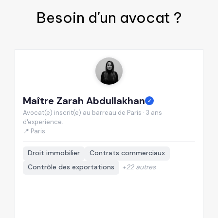
Besoin d'un
avocat
?
Maître Zarah Abdullakhan
M
✓
Avocat(e) inscrit(e) au barreau de Paris · 3 ans
Av
d'experience.
d'
📍 Paris
📍
Droit immobilier
Contrats commerciaux
Contrôle des exportations
+22 autres