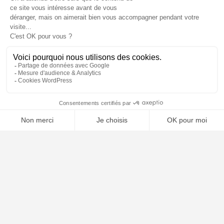
⚖️ Trouver un avocat en droit du travail
Poursuivre la lecture
21
AVR
2026