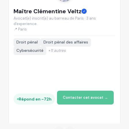
Maître Clémentine Veltz
M
✓
Avocat(e) inscrit(e) au barreau de Paris · 3 ans
Av
d'experience.
d'
📍 Paris
📍
Droit pénal
Droit pénal des affaires
Cybersécurité
+11 autres
Contacter cet avocat →
Répond en ~72h