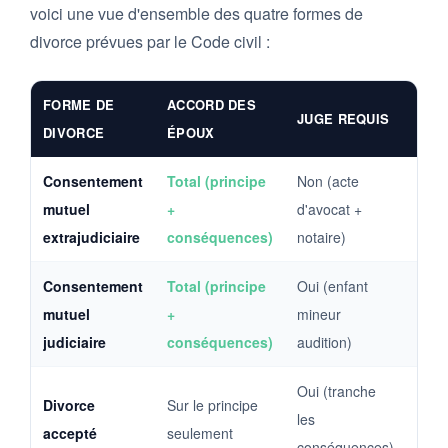
voici une vue d'ensemble des quatre formes de
divorce prévues par le Code civil :
FORME DE
ACCORD DES
BAS
JUGE REQUIS
DIVORCE
ÉPOUX
LÉG
Consentement
Total (principe
Non (acte
Art.
mutuel
+
d'avocat +
1 à 
extrajudiciaire
conséquences)
notaire)
4 C. 
Consentement
Total (principe
Oui (enfant
Art.
mutuel
+
mineur
C. ci
judiciaire
conséquences)
audition)
Oui (tranche
Art.
Divorce
Sur le principe
les
234 
accepté
seulement
conséquences)
civ.