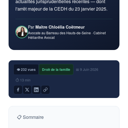
actualités jurisprudentielles récentes — dont
l'arrêt majeur de la CEDH du 23 janvier 2025.
Par
Maître Chloélia Coëtmeur
Avocate au Barreau des Hauts-de-Seine · Cabinet
Hélianthe Avocat
👁 232 vues
Droit de la famille
📅 9 Juin 2026
⏱ 13 min
📋 Sommaire