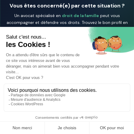
Vous êtes concerné(e) par cette situation ?
Un avocat spécialisé en
droit de la famille
peut vous
accompagner et défendre vos droits. Trouvez le bon profil en
quelques clics.
Trouver un avocat spécialisé →
📂 Déposer un dossier gratuitement
Vous pouvez aussi
chercher un avocat près de chez vous
⚖️ Trouver un avocat en droit de la famille