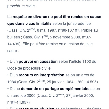
procédure civile.
La
requête en divorce ne peut être remise en cause
que dans 5 cas limitatifs
selon la jurisprudence
ème
(Cass. Civ. 2
, 6 mai 1987, n°86-10.107, Publié au
ère
bulletin ; Cass. Civ. 1
, 5 novembre 2008, n°07-
14.439). Elle peut être remise en question dans le
cadre :
• D'un
pourvoi en cassation
selon l'article 1103 du
Code de procédure civile
• D'un
recours en interprétation
selon un arrêt de
ème
1984 (Cass. Civ. 2
, 25 janvier 1984, n°82-14.595)
• D'une
demande en partage complémentaire
selon
ème
un arrêt de 2000 (Cass. Civ. 2
, 27 janvier 2000,
n°97-14.657)
• D'un
recours en révision
selon l'article 596 du Code