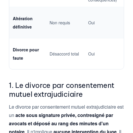
Art.
Altération
Non requis
Oui
238 
définitive
civ.
Art.
Divorce pour
Désaccord total
Oui
246 
faute
civ.
1. Le divorce par consentement
mutuel extrajudiciaire
Le divorce par consentement mutuel extrajudiciaire est
un
acte sous signature privée, contresigné par
avocats et déposé au rang des minutes d'un
notaire
. Il n'implique
aucune intervention du juge
. Il