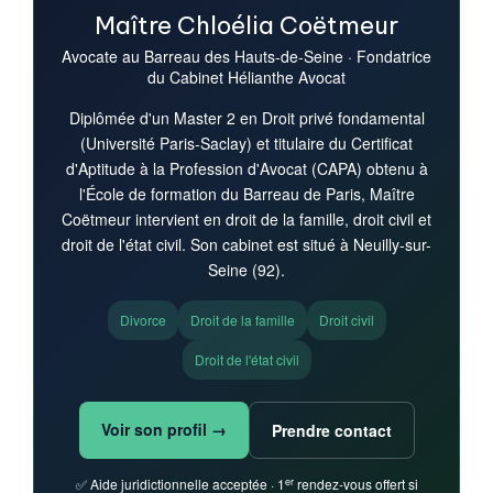
Maître Chloélia Coëtmeur
Avocate au Barreau des Hauts-de-Seine · Fondatrice
du Cabinet Hélianthe Avocat
Diplômée d'un Master 2 en Droit privé fondamental
(Université Paris-Saclay) et titulaire du Certificat
d'Aptitude à la Profession d'Avocat (CAPA) obtenu à
l'École de formation du Barreau de Paris, Maître
Coëtmeur intervient en droit de la famille, droit civil et
droit de l'état civil. Son cabinet est situé à Neuilly-sur-
Seine (92).
Divorce
Droit de la famille
Droit civil
Droit de l'état civil
Voir son profil →
Prendre contact
er
✅ Aide juridictionnelle acceptée · 1
rendez-vous offert si