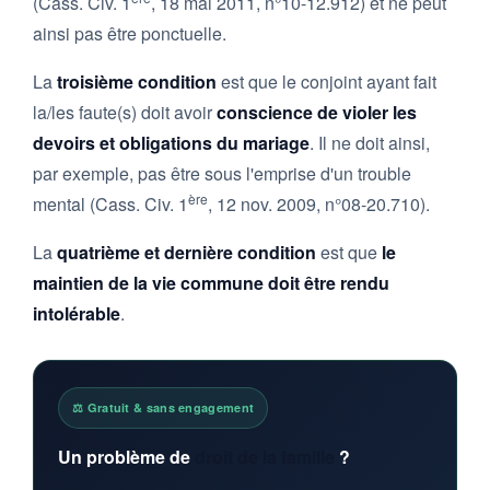
(Cass. Civ. 1
, 18 mai 2011, n°10-12.912) et ne peut
ainsi pas être ponctuelle.
La
troisième condition
est que le conjoint ayant fait
la/les faute(s) doit avoir
conscience de violer les
devoirs et obligations du mariage
. Il ne doit ainsi,
par exemple, pas être sous l'emprise d'un trouble
ère
mental (Cass. Civ. 1
, 12 nov. 2009, n°08-20.710).
La
quatrième et dernière condition
est que
le
maintien de la vie commune doit être rendu
intolérable
.
⚖️ Gratuit & sans engagement
Un problème de
droit de la famille
?