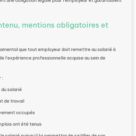
nt une obligation légale pour l’employeur et garantissent
ontenu, mentions obligatoires et
damental que tout employeur doit remettre au salarié à
de l’expérience professionnelle acquise au sein de
 :
 du salarié
t de travail
sivement occupés
mplois ont été tenus
 salarié puisqu’il lui permettra de justifier de son