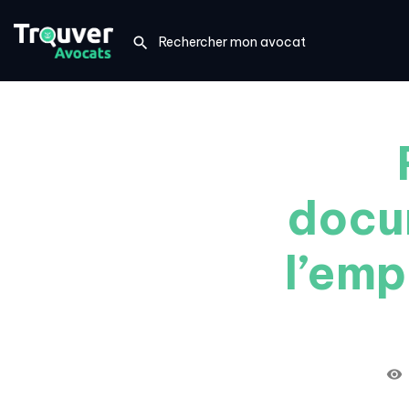
docu
l’emp