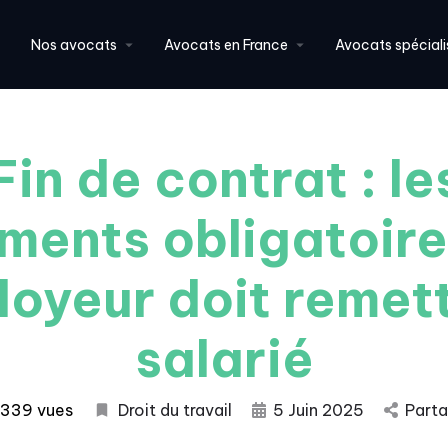
Nos avocats
Avocats en France
Avocats spéciali
Fin de contrat : le
ments obligatoire
loyeur doit remet
salarié
339 vues
Droit du travail
5 Juin 2025
Parta