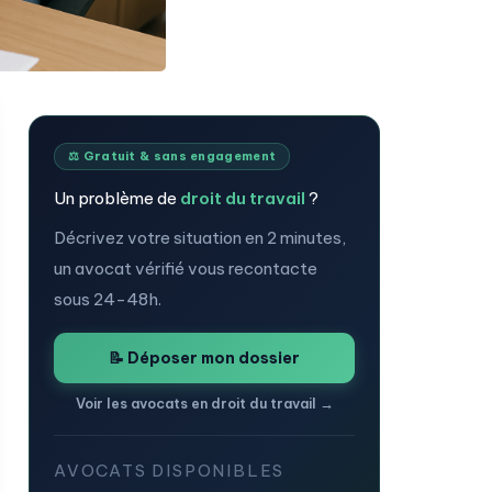
⚖️ Gratuit & sans engagement
Un problème de
droit du travail
?
Décrivez votre situation en 2 minutes,
un avocat vérifié vous recontacte
sous 24-48h.
📝 Déposer mon dossier
Voir les avocats en droit du travail →
AVOCATS DISPONIBLES