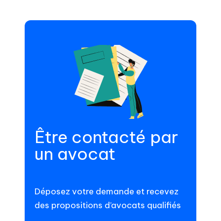
Être contacté par
un avocat
Déposez votre demande et recevez
des propositions d’avocats qualifiés