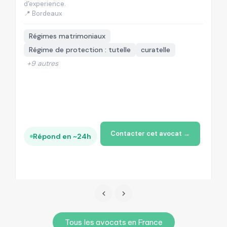
d'experience.
d'
📍 Bordeaux
📍
Régimes matrimoniaux
Régime de protection : tutelle
curatelle
+9 autres
Contacter cet avocat →
Répond en ~24h
Tous les avocats en France