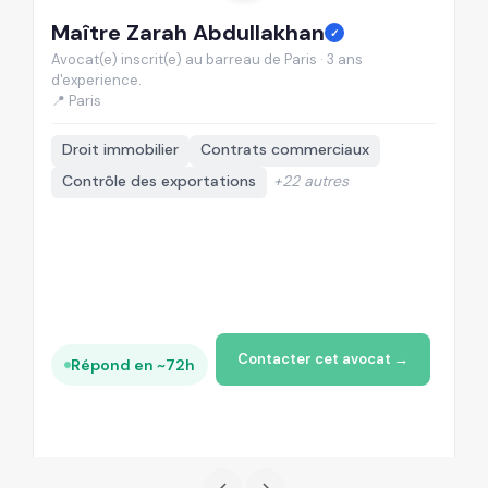
Maître Zarah Abdullakhan
M
✓
Avocat(e) inscrit(e) au barreau de Paris · 3 ans
Av
d'experience.
d'
📍 Paris
📍
Droit immobilier
Contrats commerciaux
Contrôle des exportations
+22 autres
Contacter cet avocat →
Répond en ~72h