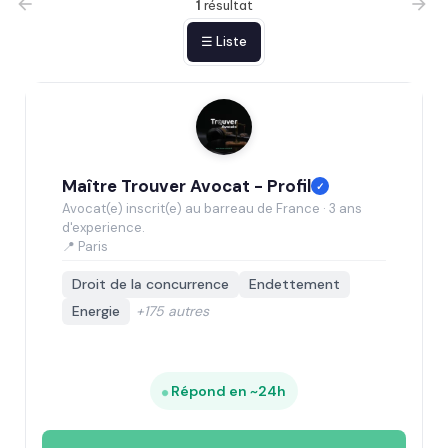
1
résultat
☰ Liste
Maître Trouver Avocat - Profil
✓
Avocat(e) inscrit(e) au barreau de France · 3 ans
d'experience.
📍 Paris
Droit de la concurrence
Endettement
Energie
+175 autres
Répond en ~24h