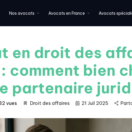
Nos avocats
Avocats en France
Avocats spéciali
 en droit des aff
 : comment bien ch
e partenaire juri
32 vues
Droit des affaires
21 Juil 2025
Part