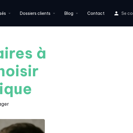
sés
Dossiers clients
Blog
Contact
Se co
aires à
oisir
dique
ager