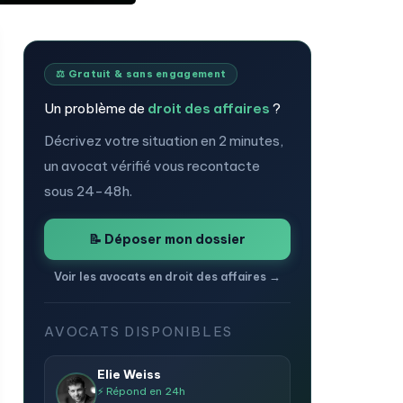
⚖️ Gratuit & sans engagement
Un problème de
droit des affaires
?
Décrivez votre situation en 2 minutes,
un avocat vérifié vous recontacte
sous 24-48h.
📝 Déposer mon dossier
Voir les avocats en droit des affaires →
AVOCATS DISPONIBLES
Elie Weiss
⚡ Répond en 24h