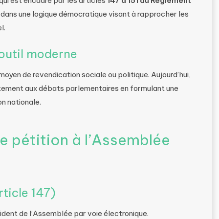
qui est encadré par les articles
147 à 151 du Règlement
rit dans une logique démocratique visant à rapprocher les
l.
 outil moderne
moyen de revendication sociale ou politique. Aujourd’hui,
ctement aux débats parlementaires en formulant une
n nationale.
 pétition à l’Assemblée
ticle 147)
sident de l’Assemblée par voie électronique.