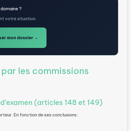
 domaine ?
t votre situation.
er mon dossier →
 par les commissions
d’examen (articles 148 et 149)
eur. En fonction de ses conclusions :