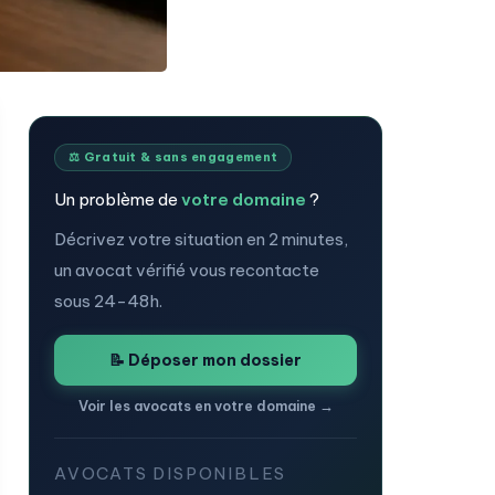
⚖️ Gratuit & sans engagement
Un problème de
votre domaine
?
Décrivez votre situation en 2 minutes,
un avocat vérifié vous recontacte
sous 24-48h.
📝 Déposer mon dossier
Voir les avocats en votre domaine →
AVOCATS DISPONIBLES