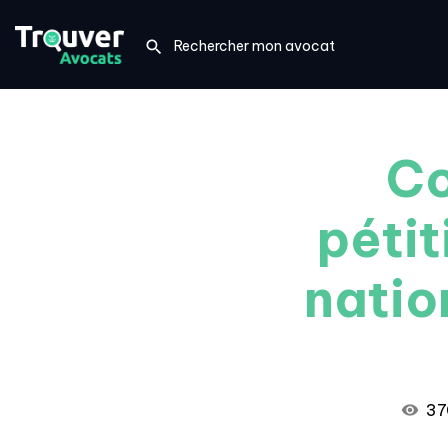
Co
péti
natio
37