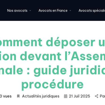
Nos avocats
Avocats en France
Avocats spéciali
mment déposer 
tion devant l’Asse
nale : guide juridi
procédure
0 vues
Actualités juridiques
21 Juil 2025
Pa