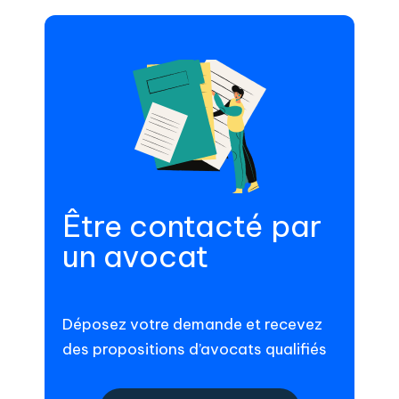
Être contacté par
un avocat
Déposez votre demande et recevez
des propositions d’avocats qualifiés