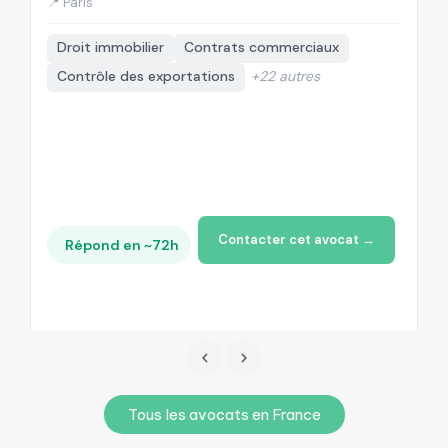
📍 Paris
📍
Droit immobilier
Contrats commerciaux
Contrôle des exportations
+22 autres
Contacter cet avocat →
Répond en ~72h
Tous les avocats en France