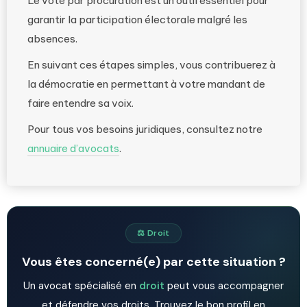
Le vote par procuration est un outil essentiel pour
garantir la participation électorale malgré les
absences.
En suivant ces étapes simples, vous contribuerez à
la démocratie en permettant à votre mandant de
faire entendre sa voix.
Pour tous vos besoins juridiques, consultez notre
annuaire d’avocats
.
⚖️ Droit
Vous êtes concerné(e) par cette situation ?
Un avocat spécialisé en
droit
peut vous accompagner
et défendre vos droits. Trouvez le bon profil en