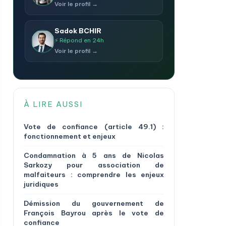
Voir le profil →
Sadok BCHIR
⚡ Répond en 24h
Voir le profil →
À LIRE AUSSI
Vote de confiance (article 49.1) :
fonctionnement et enjeux
Condamnation à 5 ans de Nicolas
Sarkozy pour association de
malfaiteurs : comprendre les enjeux
juridiques
Démission du gouvernement de
François Bayrou après le vote de
confiance