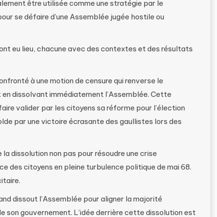
galement être utilisée comme une stratégie par le
pour se défaire d’une Assemblée jugée hostile ou
 ont eu lieu, chacune avec des contextes et des résultats
onfronté à une motion de censure qui renverse le
t en dissolvant immédiatement l’Assemblée. Cette
aire valider par les citoyens sa réforme pour l’élection
solde par une victoire écrasante des gaullistes lors des
e la dissolution non pas pour résoudre une crise
nce des citoyens en pleine turbulence politique de mai 68.
itaire.
rand dissout l’Assemblée pour aligner la majorité
de son gouvernement. L’idée derrière cette dissolution est