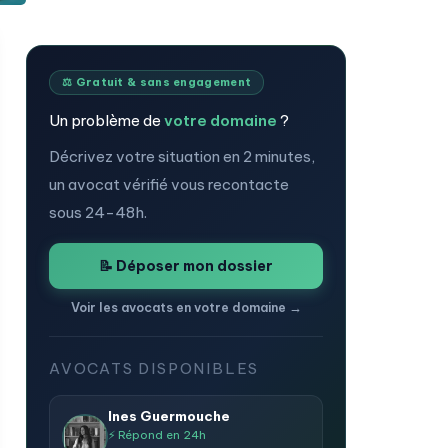
⚖️ Gratuit & sans engagement
Un problème de
votre domaine
?
Décrivez votre situation en 2 minutes,
un avocat vérifié vous recontacte
sous 24-48h.
📝 Déposer mon dossier
Voir les avocats en votre domaine →
AVOCATS DISPONIBLES
Ines Guermouche
⚡ Répond en 24h