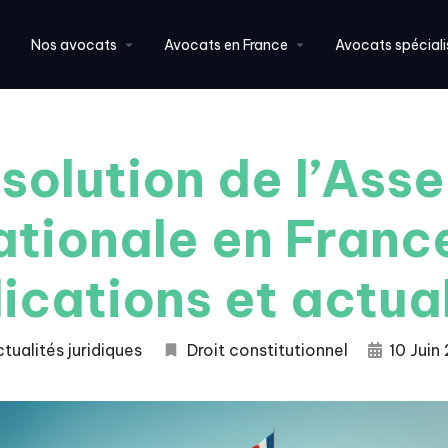
Nos avocats
Avocats en France
Avocats spéciali
ssolution de l’Ass
ationale en France
ications et actua
tualités juridiques
Droit constitutionnel
10 Juin