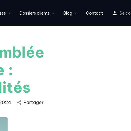
sés
Dossiers clients
Blog
Contact
Se co
emblée
 :
lités
 2024
Partager