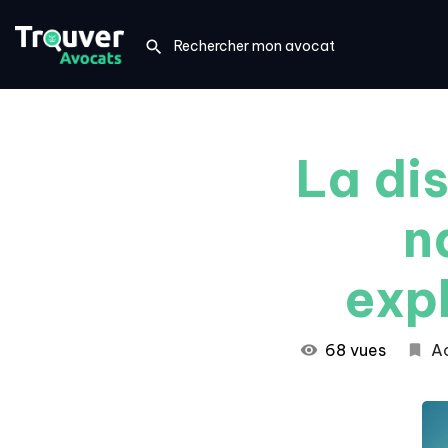
La di
n
expl
68 vues
Ac