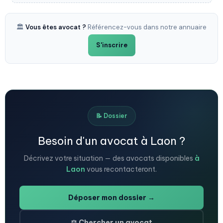
🏛️
Vous êtes avocat ?
Référencez-vous dans notre annuaire
S'inscrire
📝 Dossier
Besoin d'un avocat à Laon ?
Décrivez votre situation — des avocats disponibles
à
Laon
vous recontacteront.
Déposer mon dossier →
⚖️ Chercher un avocat