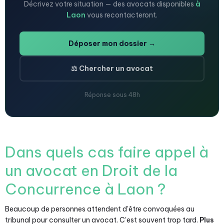
Décrivez votre situation — des avocats disponibles
à
Laon
vous recontacteront.
Déposer mon dossier →
⚖️ Chercher un avocat
Réponse sous 48h
Dans quels cas faire appel à
un avocat en Droit de la
Concurrence à Laon ?
Beaucoup de personnes attendent d'être convoquées au
tribunal pour consulter un avocat. C'est souvent trop tard.
Plus