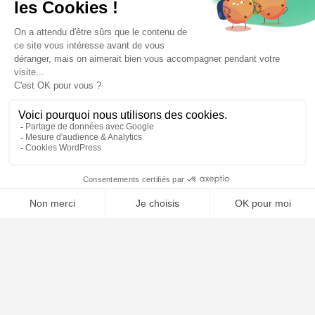
🤖
À PROPOS