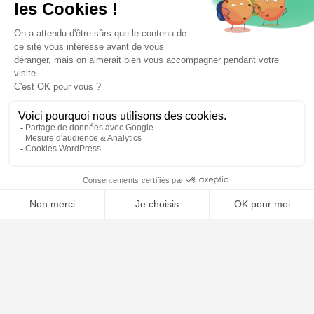
🤖
À PROPOS