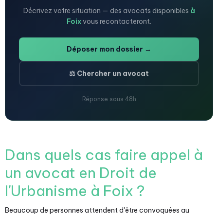
Décrivez votre situation — des avocats disponibles
à
Foix
vous recontacteront.
Déposer mon dossier →
⚖️ Chercher un avocat
Réponse sous 48h
Dans quels cas faire appel à
un avocat en Droit de
l'Urbanisme à Foix ?
Beaucoup de personnes attendent d'être convoquées au