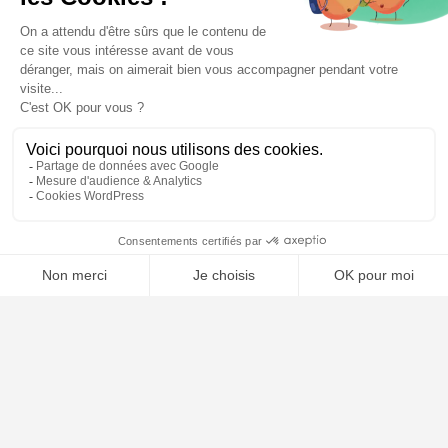
🤖
À PROPOS