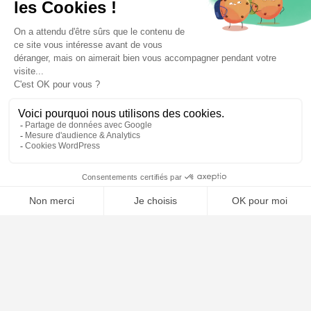
🤖
À PROPOS