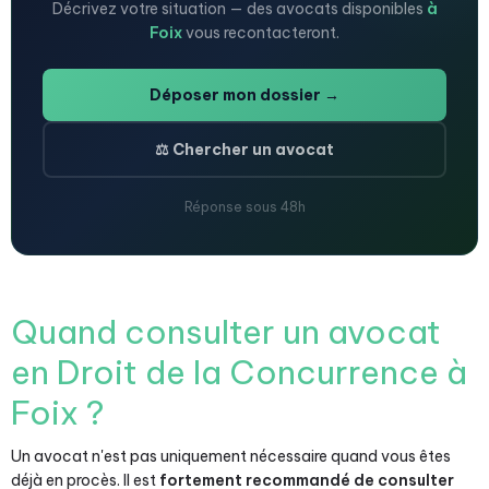
Décrivez votre situation — des avocats disponibles
à
Foix
vous recontacteront.
Déposer mon dossier →
⚖️ Chercher un avocat
Réponse sous 48h
Quand consulter un avocat
en Droit de la Concurrence à
Foix ?
Un avocat n'est pas uniquement nécessaire quand vous êtes
déjà en procès. Il est
fortement recommandé de consulter