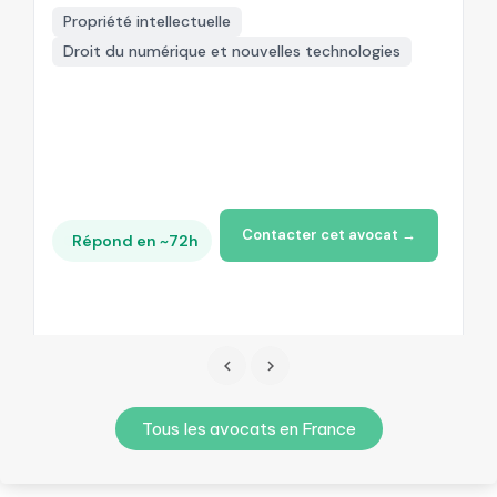
Propriété intellectuelle
Droit du numérique et nouvelles technologies
+
Contacter cet avocat →
Répond en ~72h
Tous les avocats en France