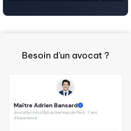
Besoin d'un
avocat
?
Maître Adrien Bansard
M
✓
Avocat(e) inscrit(e) au barreau de Paris · 7 ans
Av
d'experience.
d'
