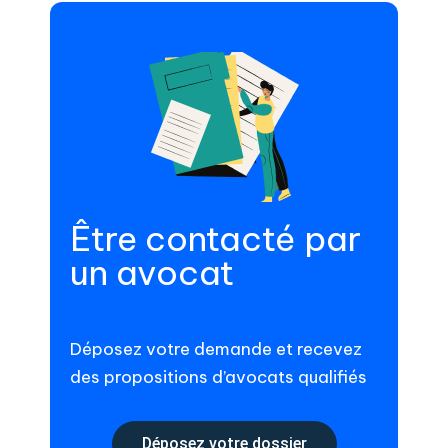
Être contacté par
un avocat
Déposez votre demande et recevez
des propositions d’avocats qualifiés
Déposez votre dossier