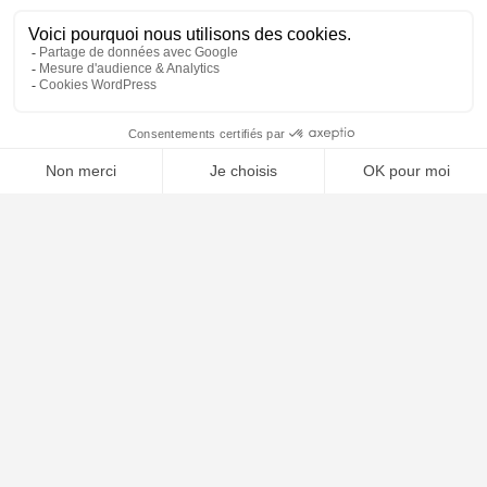
⚖️ Trouver un avocat en droit des étrangers
Poursuivre la lecture
05
FÉV
2025