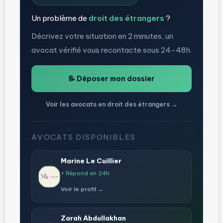
Un problème de
droit des étrangers
?
Décrivez votre situation en 2 minutes, un
avocat vérifié vous recontacte sous 24-48h.
📝 Déposer mon dossier
Voir les avocats en droit des étrangers →
AVOCATS DISPONIBLES
Marine Le Cuillier
⚡ Répond en 24h
Voir le profil →
Zarah Abdullakhan