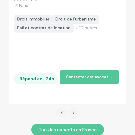
📍 Paris
📍
Droit immobilier
Droit de l'urbanisme
Bail et contrat de location
+20 autres
Contacter cet avocat →
Répond en ~24h
Tous les avocats en France