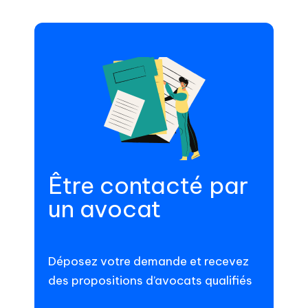
Être contacté par
un avocat
Déposez votre demande et recevez
des propositions d’avocats qualifiés