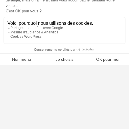
⚖️ Trouver un avocat en droit administratif
Poursuivre la lecture
25
SEP
2025