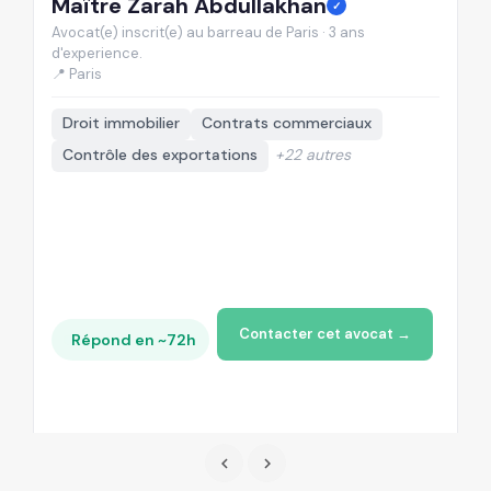
Maître Zarah Abdullakhan
M
✓
Avocat(e) inscrit(e) au barreau de Paris · 3 ans
Av
d'experience.
d'
📍 Paris

Droit immobilier
Contrats commerciaux
Contrôle des exportations
+22 autres
+
Contacter cet avocat →
Répond en ~72h