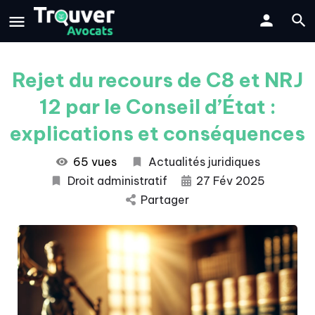
Rejet du recours de C8 et NRJ
12 par le Conseil d’État :
explications et conséquences
65 vues
Actualités juridiques
Droit administratif
27 Fév 2025
Partager