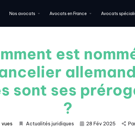
Nos avocats
Avocats en France
Avocats spéciali
mment est nommé
ancelier allemand
es sont ses prérog
?
 vues
Actualités juridiques
28 Fév 2025
Pa