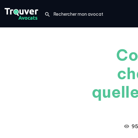
Co
ch
quell
95