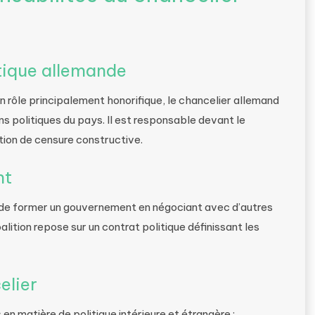
itique allemande
n rôle principalement honorifique, le chancelier allemand
ons politiques du pays. Il est responsable devant le
ion de censure constructive.
nt
é de former un gouvernement en négociant avec d’autres
alition repose sur un contrat politique définissant les
elier
en matière de politique intérieure et étrangère :