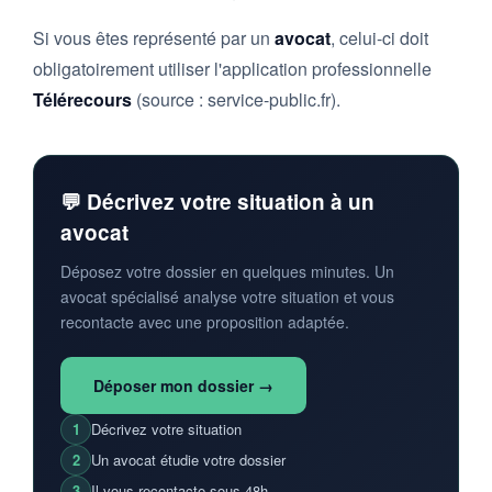
Si vous êtes représenté par un
avocat
, celui-ci doit
obligatoirement utiliser l'application professionnelle
Télérecours
(source : service-public.fr).
💬 Décrivez votre situation à un
avocat
Déposez votre dossier en quelques minutes. Un
avocat spécialisé analyse votre situation et vous
recontacte avec une proposition adaptée.
Déposer mon dossier →
1
Décrivez votre situation
2
Un avocat étudie votre dossier
3
Il vous recontacte sous 48h