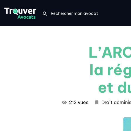
L’ARC
la ré
et d
212 vues
Droit adminis