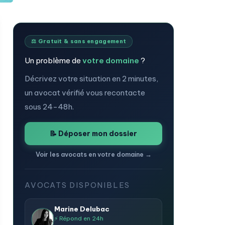
⚖️ Gratuit & sans engagement
Un problème de
votre domaine
?
Décrivez votre situation en 2 minutes,
un avocat vérifié vous recontacte
sous 24-48h.
📝 Déposer mon dossier
Voir les avocats en votre domaine →
AVOCATS DISPONIBLES
Marine Delubac
⚡ Répond en 24h