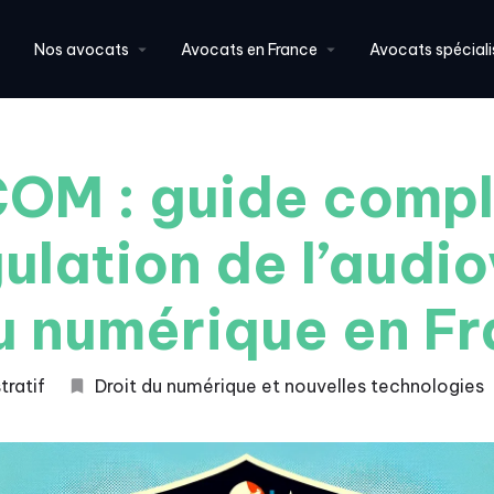
Nos avocats
Avocats en France
Avocats spéciali
OM : guide compl
gulation de l’audio
u numérique en F
tratif
Droit du numérique et nouvelles technologies