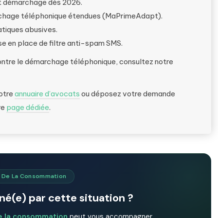
ut démarchage dès 2026.
archage téléphonique étendues (MaPrimeAdapt).
atiques abusives.
se en place de filtre anti-spam SMS.
contre le démarchage téléphonique, consultez notre
notre
annuaire d’avocats
ou déposez votre demande
re
page dédiée
.
t De La Consommation
é(e) par cette situation ?
de la consommation
peut vous accompagner