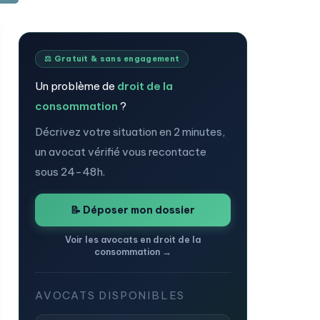
⚖️ Gratuit & sans engagement
Un problème de
droit de la
consommation
?
Décrivez votre situation en 2 minutes,
un avocat vérifié vous recontacte
sous 24-48h.
📝 Déposer mon dossier
Voir les avocats en droit de la
consommation →
AVOCATS DISPONIBLES