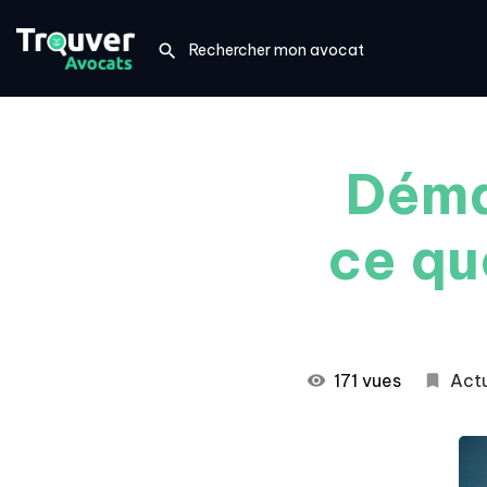
Déma
ce qu
171 vues
Actu