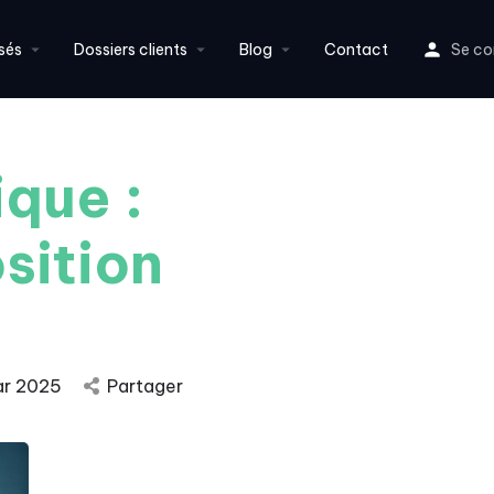
sés
Dossiers clients
Blog
Contact
Se co
que :
sition
ar 2025
Partager