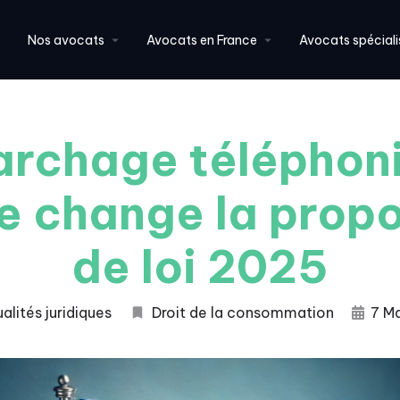
Nos avocats
Avocats en France
Avocats spéciali
rchage téléphoni
e change la propo
de loi 2025
alités juridiques
Droit de la consommation
7 M