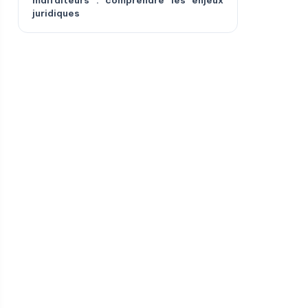
malfaiteurs : comprendre les enjeux
juridiques