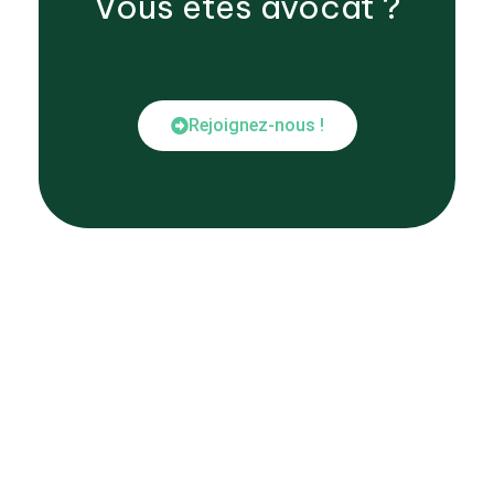
Vous êtes
avocat
?
Rejoignez-nous !