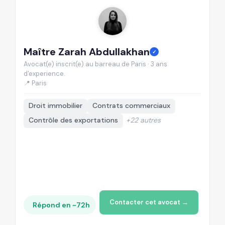
Maître Zarah Abdullakhan
M
✓
Avocat(e) inscrit(e) au barreau de Paris · 3 ans
Av
d'experience.
d'
📍 Paris
📍
Droit immobilier
Contrats commerciaux
Contrôle des exportations
+22 autres
Contacter cet avocat →
Répond en ~72h